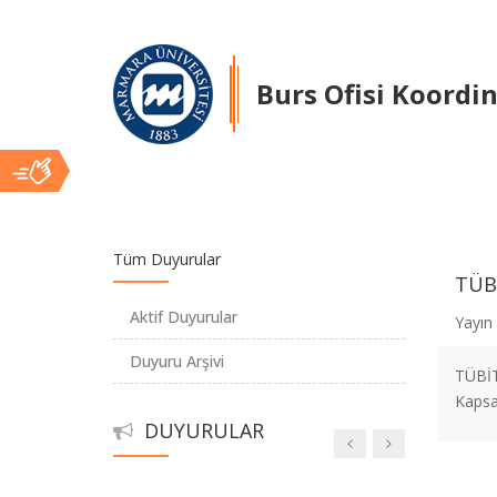
Burs Ofisi Koordi
Ana
Tüm Duyurular
TÜBİ
İçerik
Aktif Duyurular
Yayın 
Duyuru Arşivi
TÜBİT
Kapsam
DUYURULAR